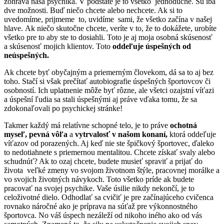
zohráva naša psychika. V podstate je to všetko jednoduché. Sú iba
dve možnosti. Buď niečo chcete alebo nechcete. Ak si to
uvedomíme, prijmeme to, uvidíme sami, že všetko začína v našej
hlave. Ak niečo skutočne chcete, veríte v to, že to dokážete, urobíte
všetko pre to aby ste to dosiahli. Toto je aj moja osobná skúsenosť
a skúsenosť mojich klientov. Toto
oddeľuje úspešných od
neúspešných
.
Ak chcete byť obyčajným a priemerným človekom, dá sa to aj bez
toho. Stačí si však prečítať autobiografie úspešných športovcov či
osobností. Ich uplatnenie môže byť rôzne, ale všetci ozajstní víťazi
a úspešní ľudia sa stali úspešnými aj práve vďaka tomu, že sa
zdokonaľovali po psychickej stránke!
Takmer každý má relatívne schopné telo, je to práve
ochotná
myseľ
,
pevná vôľa
a
vytrvalosť v našom konaní
,
ktorá oddeľuje
víťazov od porazených. Aj keď nie ste špičkový športovec, ďaleko
to nedotiahnete s priemernou mentalitou. Chcete získať svaly alebo
schudnúť? Ak to ozaj chcete, budete musieť spraviť a prijať do
života veľké zmeny vo svojom životnom štýle, pracovnej morálke a
vo svojich životných návykoch. Toto všetko príde ak budete
pracovať na svojej psychike. Vaše úsilie nikdy nekončí, je to
celoživotné dielo. Odhodlať sa cvičiť je pre začínajúceho cvičenca
rovnako náročné ako je príprava na súťaž pre výkonnostného
športovca. No váš úspech nezáleží od nikoho iného ako od vás