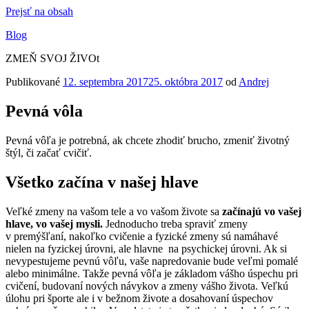
Prejsť na obsah
Blog
ZMEŇ SVOJ ŽIVOt
Publikované
12. septembra 2017
25. októbra 2017
od
Andrej
Pevná vôla
Pevná vôľa je potrebná, ak chcete zhodiť brucho, zmeniť životný
štýl, či začať cvičiť.
Všetko začína v našej hlave
Veľké zmeny na vašom tele a vo vašom živote sa
začínajú vo vašej
hlave, vo vašej mysli.
Jednoducho treba spraviť zmeny
v premýšľaní, nakoľko cvičenie a fyzické zmeny sú namáhavé
nielen na fyzickej úrovni, ale hlavne na psychickej úrovni. Ak si
nevypestujeme pevnú vôľu, vaše napredovanie bude veľmi pomalé
alebo minimálne. Takže pevná vôľa je základom vášho úspechu pri
cvičení, budovaní nových návykov a zmeny vášho života. Veľkú
úlohu pri športe ale i v bežnom živote a dosahovaní úspechov