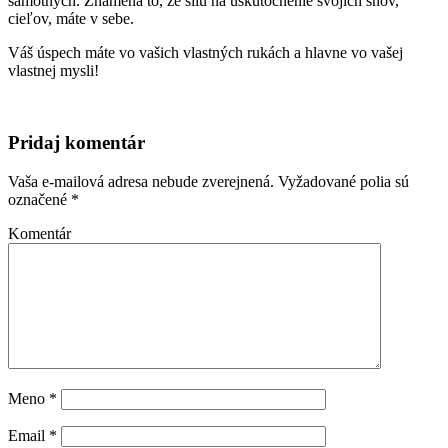
samotných. Znamená to, že silu na uskutočnenie svojich snov,
cieľov, máte v sebe.
Váš úspech máte vo vašich vlastných rukách a hlavne vo vašej
vlastnej mysli!
Pridaj komentár
Vaša e-mailová adresa nebude zverejnená.
Vyžadované polia sú
označené
*
Komentár
Meno
*
Email
*